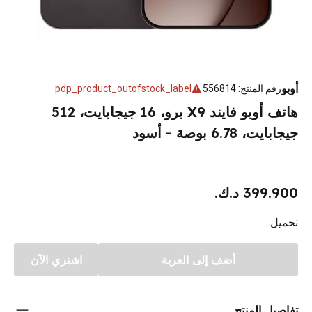
أوبو
رقم المنتج
:
556814
pdp_product_outofstock_label
هاتف أوبو فايند X9 برو، 16 جيجابايت، 512
جيجابايت، 6.78 بوصة - أسود
399.900 د.ك.
تحميل..
أضف إلى العربة
اشتري الآن
تفاصيل المنتج