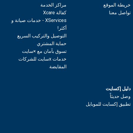
خريطة الموقع
مراكز الخدمة
تواصل معنا
كفالة Xcare
XServices - خدمات صيانة و
أكثر!
التوصيل والتركيب السريع
حماية المشتري
تسوق بآمان مع ×سايت
خدمات xسايت للشركات
المقايضة
دليل إكسايت
وصل حديثاً
تطبيق إكسايت للموبايل