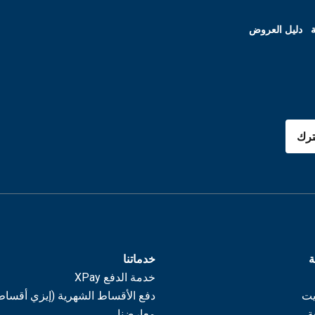
ة
دليل العروض
رك
ة
خدماتنا
خدمة الدفع XPay
يت
دفع الأقساط الشهرية (إيزي أقساط
ة
معارضنا