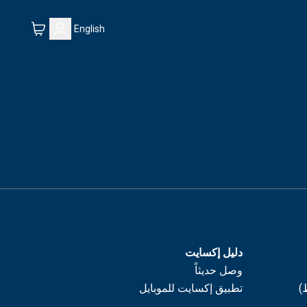
English
دليل إكسايت
وصل حديثاً
)
تطبيق إكسايت للموبايل