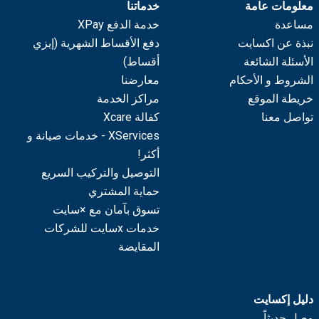
معلومات عامة
خدماتنا
مساعدة
خدمة الدفع XPay
نبذة عن اكسايت
دفع الأقساط الشهرية (إيزي
الأسئلة الشائعة
أقساط)
الشروط و الأحكام
معارضنا
خريطة الموقع
مراكز الخدمة
تواصل معنا
كفالة Xcare
XServices - خدمات صيانة و
أكثر!
التوصيل والتركيب السريع
حماية المشتري
تسوق بآمان مع ×سايت
خدمات xسايت للشركات
المقايضة
دليل إكسايت
وصل حديثاً