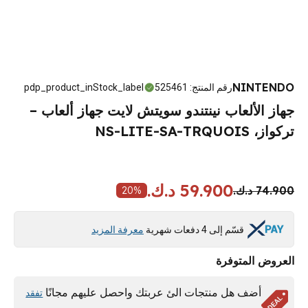
NINTENDO
رقم المنتج
:
525461
pdp_product_inStock_label
جهاز الألعاب نينتندو سويتش لايت جهاز ألعاب –
تركواز، NS-LITE-SA-TRQUOIS
59.900 د.ك.
74.900 د.ك.
20
%
قسّم إلى 4 دفعات شهرية
معرفة المزيد
العروض المتوفرة
أضف هل منتجات الئ عربتك واحصل عليهم مجانًا
تفقد