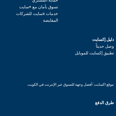
حماية المشتري
تسوق بآمان مع ×سايت
خدمات xسايت للشركات
المقايضة
دليل إكسايت
وصل حديثاً
تطبيق إكسايت للموبايل
موقع اكسايت: أفضل وجهة للتسوق عبر الإنترنت في الكويت
طرق الدفع