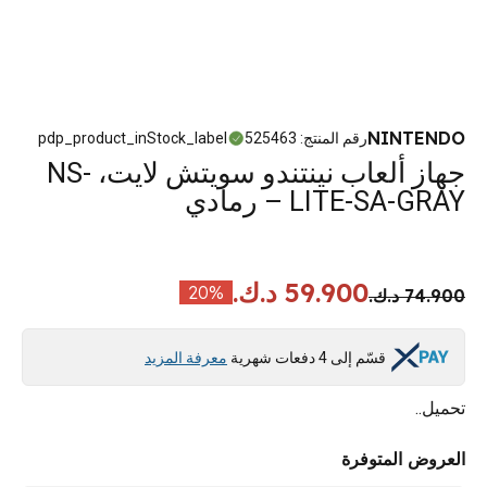
NINTENDO
رقم المنتج
:
525463
pdp_product_inStock_label
جهاز ألعاب نينتندو سويتش لايت، NS-
LITE-SA-GRAY – رمادي
59.900 د.ك.
20
%
74.900 د.ك.
قسّم إلى 4 دفعات شهرية
معرفة المزيد
تحميل..
العروض المتوفرة