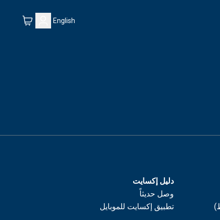
English
دليل إكسايت
وصل حديثاً
)
تطبيق إكسايت للموبايل