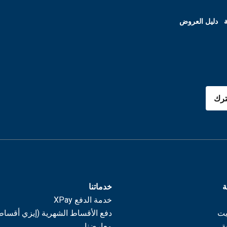
ة
دليل العروض
رك
ة
خدماتنا
خدمة الدفع XPay
يت
دفع الأقساط الشهرية (إيزي أقساط
ة
معارضنا