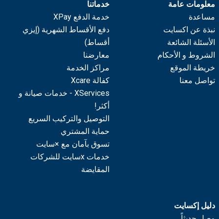
معلومات عامة
خدماتنا
مساعدة
خدمة الدفع XPay
نبذة عن اكسايت
دفع الأقساط الشهرية (إيزي
الأسئلة الشائعة
أقساط)
الشروط و الأحكام
معارضنا
خريطة الموقع
مراكز الخدمة
تواصل معنا
كفالة Xcare
XServices - خدمات صيانة و
أكثر!
التوصيل والتركيب السريع
حماية المشتري
تسوق بآمان مع ×سايت
خدمات xسايت للشركات
المقايضة
دليل إكسايت
وصل حديثاً