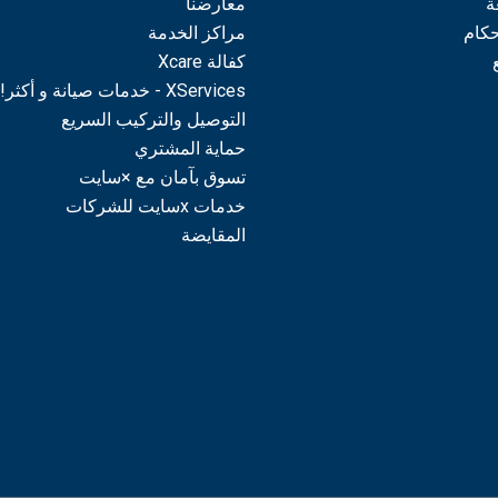
ة
معارضنا
حكام
مراكز الخدمة
كفالة Xcare
XServices - خدمات صيانة و أكثر!
التوصيل والتركيب السريع
حماية المشتري
تسوق بآمان مع ×سايت
خدمات xسايت للشركات
المقايضة