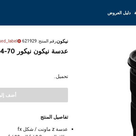
ة
دليل العروض
نيكون
رقم المنتج
:
621929
ued_label
عدسة نيكون نيكور Z 24-70 ملم f / 2.8 S
تحميل..
أضف إلى 
تفاصيل المنتج
عدسة z ماونت / شكل fx