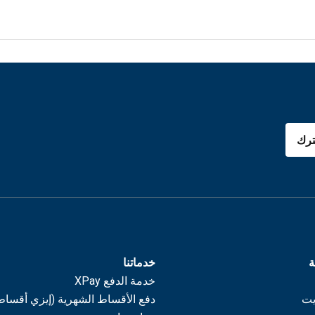
رك
ة
خدماتنا
خدمة الدفع XPay
يت
دفع الأقساط الشهرية (إيزي أقساط