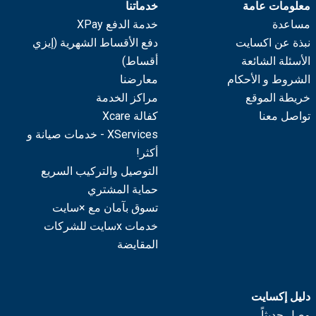
معلومات عامة
خدماتنا
مساعدة
خدمة الدفع XPay
نبذة عن اكسايت
دفع الأقساط الشهرية (إيزي
الأسئلة الشائعة
أقساط)
الشروط و الأحكام
معارضنا
خريطة الموقع
مراكز الخدمة
تواصل معنا
كفالة Xcare
XServices - خدمات صيانة و
أكثر!
التوصيل والتركيب السريع
حماية المشتري
تسوق بآمان مع ×سايت
خدمات xسايت للشركات
المقايضة
دليل إكسايت
وصل حديثاً