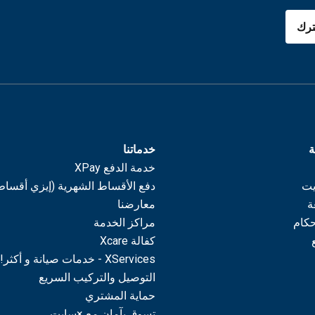
رك
ة
خدماتنا
خدمة الدفع XPay
يت
دفع الأقساط الشهرية (إيزي أقساط
ة
معارضنا
حكام
مراكز الخدمة
كفالة Xcare
XServices - خدمات صيانة و أكثر!
التوصيل والتركيب السريع
حماية المشتري
تسوق بآمان مع ×سايت