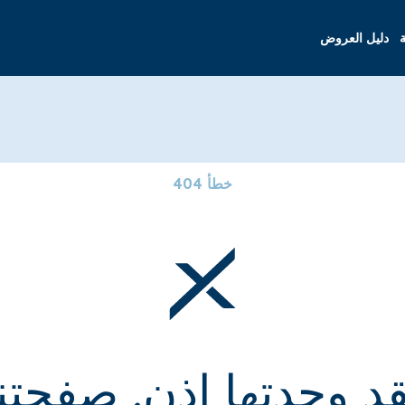
ة
دليل العروض
خطأ 404
قد وجدتها إذن. صفحتنا