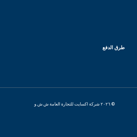
طرق الدفع
© ٢٠٢٦ شركة اكسايت للتجارة العامة ش.ش.و