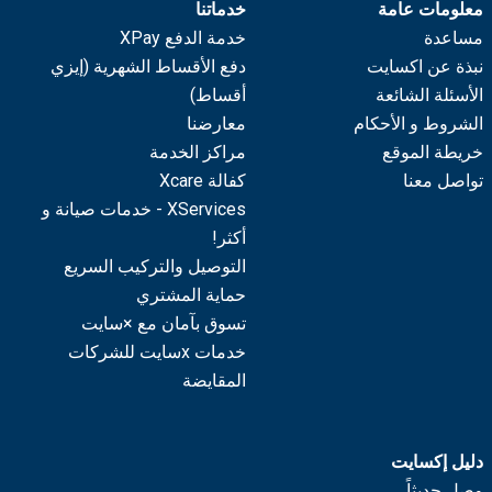
معلومات عامة
خدماتنا
مساعدة
خدمة الدفع XPay
نبذة عن اكسايت
دفع الأقساط الشهرية (إيزي
الأسئلة الشائعة
أقساط)
الشروط و الأحكام
معارضنا
خريطة الموقع
مراكز الخدمة
تواصل معنا
كفالة Xcare
XServices - خدمات صيانة و
أكثر!
التوصيل والتركيب السريع
حماية المشتري
تسوق بآمان مع ×سايت
خدمات xسايت للشركات
المقايضة
دليل إكسايت
وصل حديثاً