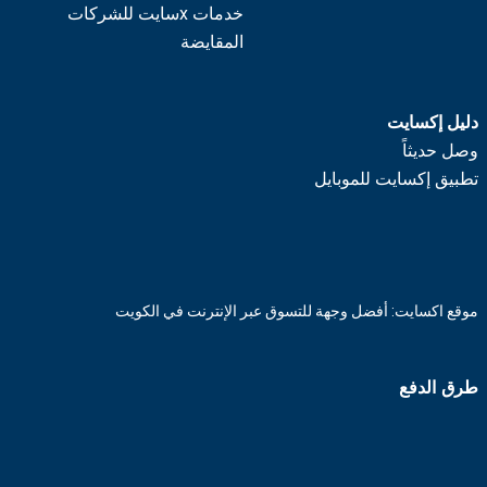
خدمات xسايت للشركات
المقايضة
دليل إكسايت
وصل حديثاً
تطبيق إكسايت للموبايل
موقع اكسايت: أفضل وجهة للتسوق عبر الإنترنت في الكويت
طرق الدفع