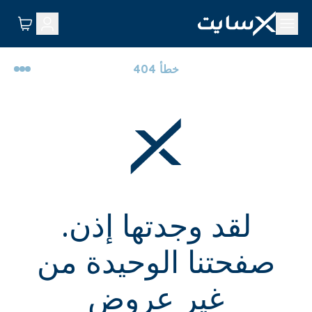
خطأ 404
لقد وجدتها إذن.
صفحتنا الوحيدة من
غير عروض