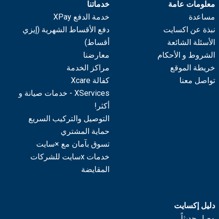
معلومات عامة
خدماتنا
مساعدة
خدمة الدفع XPay
نبذة عن اكسايت
دفع الأقساط الشهرية (إيزي
الأسئلة الشائعة
أقساط)
الشروط و الأحكام
معارضنا
خريطة الموقع
مراكز الخدمة
تواصل معنا
كفالة Xcare
XServices - خدمات صيانة و
أكثر!
التوصيل والتركيب السريع
حماية المشتري
تسوق بآمان مع ×سايت
خدمات xسايت للشركات
المقايضة
دليل إكسايت
وصل حديثاً