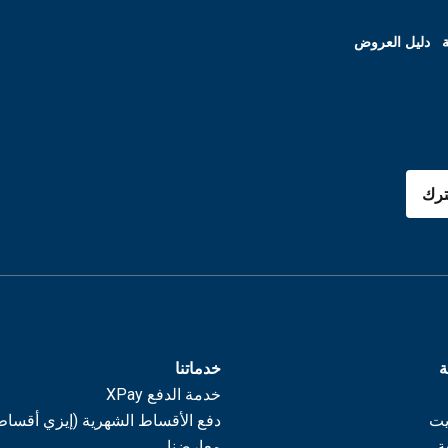
ة
دليل العروض
رك
ة
خدماتنا
خدمة الدفع XPay
يت
دفع الأقساط الشهرية (إيزي أقساط
ة
معارضنا