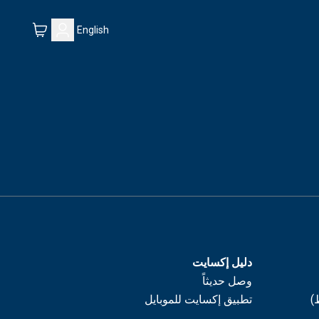
English
دليل إكسايت
وصل حديثاً
)
تطبيق إكسايت للموبايل