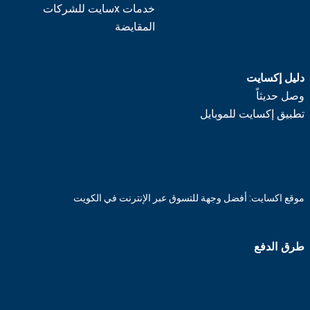
خدمات xسايت للشركات
المقايضة
دليل إكسايت
وصل حديثاً
تطبيق إكسايت للموبايل
موقع اكسايت: أفضل وجهة للتسوق عبر الإنترنت في الكويت
طرق الدفع