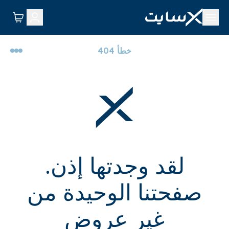
خطأ 404
لقد وجدتها إذن.
صفحتنا الوحيدة من
غير عروض