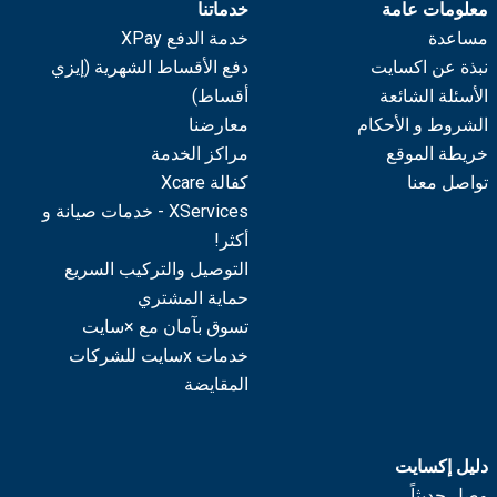
معلومات عامة
خدماتنا
مساعدة
خدمة الدفع XPay
نبذة عن اكسايت
دفع الأقساط الشهرية (إيزي
الأسئلة الشائعة
أقساط)
الشروط و الأحكام
معارضنا
خريطة الموقع
مراكز الخدمة
تواصل معنا
كفالة Xcare
XServices - خدمات صيانة و
أكثر!
التوصيل والتركيب السريع
حماية المشتري
تسوق بآمان مع ×سايت
خدمات xسايت للشركات
المقايضة
دليل إكسايت
وصل حديثاً