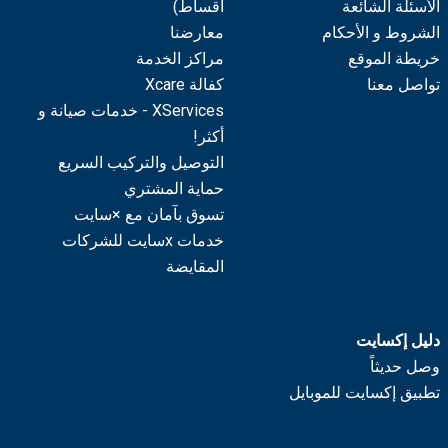
الأسئلة الشائعة
أقساط)
الشروط و الأحكام
معارضنا
خريطة الموقع
مراكز الخدمة
تواصل معنا
كفالة Xcare
XServices - خدمات صيانة و
أكثر!
التوصيل والتركيب السريع
حماية المشتري
تسوق بآمان مع ×سايت
خدمات xسايت للشركات
المقايضة
دليل إكسايت
وصل حديثاً
تطبيق إكسايت للموبايل