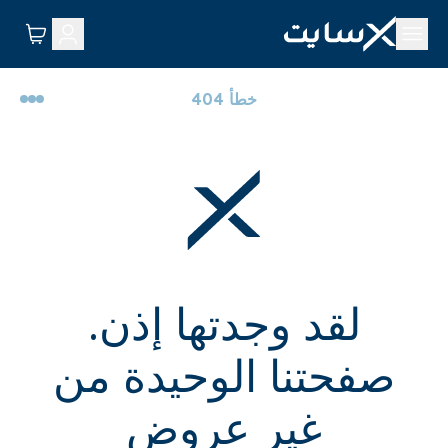
خطأ 404
لقد وجدتها إذن.
صفحتنا الوحيدة من
غير عروض