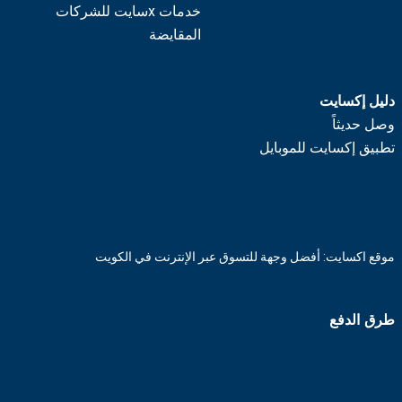
خدمات xسايت للشركات
المقايضة
دليل إكسايت
وصل حديثاً
تطبيق إكسايت للموبايل
موقع اكسايت: أفضل وجهة للتسوق عبر الإنترنت في الكويت
طرق الدفع