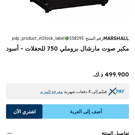
MARSHALL
رقم المنتج
:
558295
pdp_product_inStock_label
مكبر صوت مارشال بروملي 750 للحفلات - أسود
499.900 د.ك.
قسّم إلى 4 دفعات شهرية
معرفة المزيد
أضف إلى العربة
اشتري الآن
تفاصيل المنتج