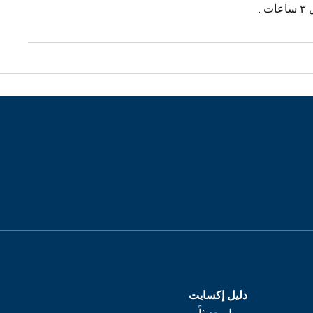
.
دليل إكسايت