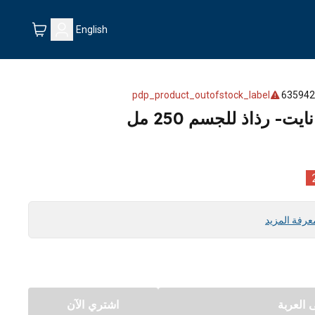
English
pdp_product_outofstock_label
635942
يت- رذاذ للجسم 250 مل
عرفة المزيد
العربة
اشتري الآن