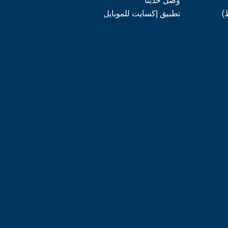
وصل حديثاً
)
تطبيق إكسايت للموبايل