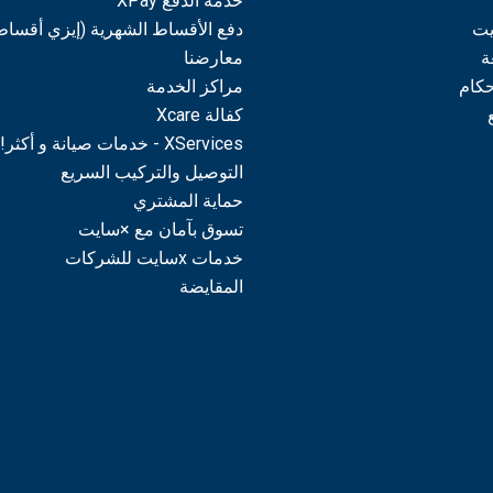
خدمة الدفع XPay
يت
دفع الأقساط الشهرية (إيزي أقساط
ة
معارضنا
حكام
مراكز الخدمة
كفالة Xcare
XServices - خدمات صيانة و أكثر!
التوصيل والتركيب السريع
حماية المشتري
تسوق بآمان مع ×سايت
خدمات xسايت للشركات
المقايضة