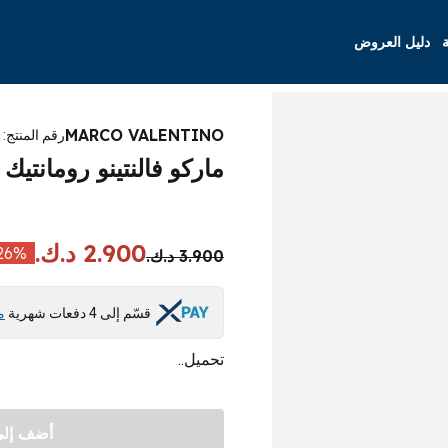
ة
دليل العروض
MARCO VALENTINO
رقم المنتج
:
ماركو فالنتينو رومانتيك نا
2.900 د.ك.
26
%
3.900 د.ك.
قسّم إلى 4 دفعات شهرية
م
تحميل..
أضف إلى 