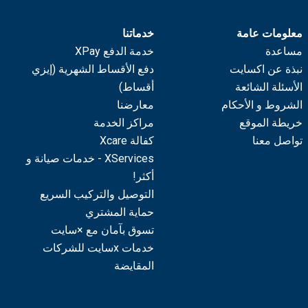
معلومات عامة
خدماتنا
مساعدة
خدمة الدفع XPay
نبذة عن اكسايت
دفع الأقساط الشهرية (إيزي
الأسئلة الشائعة
أقساط)
الشروط و الأحكام
معارضنا
خريطة الموقع
مراكز الخدمة
تواصل معنا
كفالة Xcare
XServices - خدمات صيانة و
أكثر!
التوصيل والتركيب السريع
حماية المشتري
تسوق بآمان مع ×سايت
خدمات xسايت للشركات
المقايضة