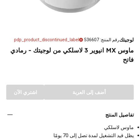
لوجيتك
رقم المنتج
:
536607
pdp_product_discontinued_label
ماوس MX انيوير 3 لاسلكي من لوجيتك - رمادي
فاتح
أضف إلى العربة
اشتري الآن
تفاصيل المنتج
ماوس لاسلكي
يظل قيد التشغيل لمدة تصل إلى 70 يومًا