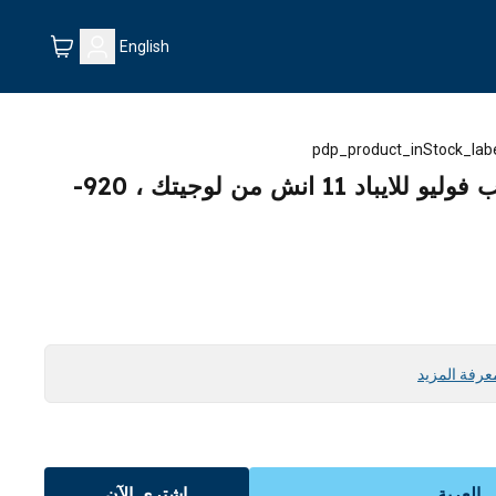
English
pdp_product_inStock_lab
كيبورد و غطاء حماية فليب فوليو للايباد 11 انش من لوجيتك ، 920-
عرفة المزيد
العربة
اشتري الآن