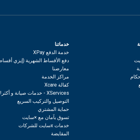
ة
خدماتنا
خدمة الدفع XPay
يت
دفع الأقساط الشهرية (إيزي أقساط
ة
معارضنا
حكام
مراكز الخدمة
كفالة Xcare
XServices - خدمات صيانة و أكثر!
التوصيل والتركيب السريع
حماية المشتري
تسوق بآمان مع ×سايت
خدمات xسايت للشركات
المقايضة