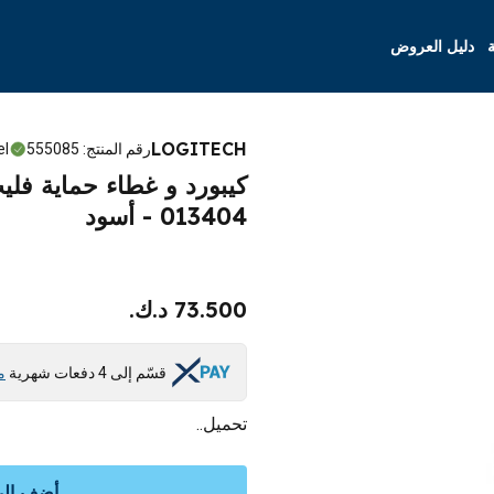
ة
دليل العروض
LOGITECH
رقم المنتج
:
555085
el
013404 - أسود
73.500 د.ك.
قسّم إلى 4 دفعات شهرية
م
تحميل..
أضف إلى 