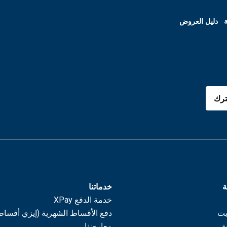
ة
دليل العروض
رك
ة
خدماتنا
خدمة الدفع XPay
يت
دفع الأقساط الشهرية (إيزي أقساط
ة
معارضنا