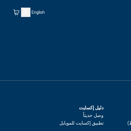
English
دليل إكسايت
وصل حديثاً
)
تطبيق إكسايت للموبايل