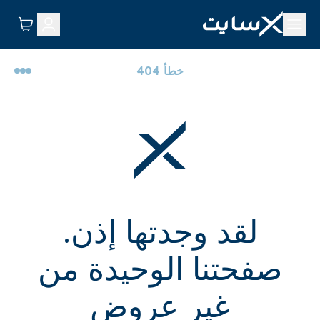
خطأ 404
لقد وجدتها إذن.
صفحتنا الوحيدة من
غير عروض