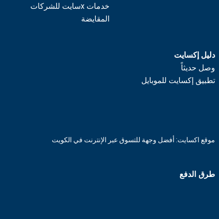
خدمات xسايت للشركات
المقايضة
دليل إكسايت
وصل حديثاً
تطبيق إكسايت للموبايل
موقع اكسايت: أفضل وجهة للتسوق عبر الإنترنت في الكويت
طرق الدفع