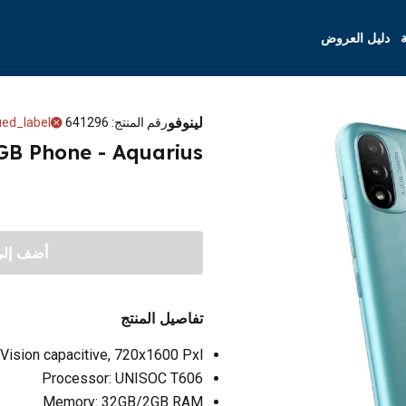
ة
دليل العروض
لينوفو
رقم المنتج
:
641296
ued_label
GB Phone - Aquarius
أضف إلى 
تفاصيل المنتج
 Vision capacitive, 720x1600 Pxl
Processor: UNISOC T606
Memory: 32GB/2GB RAM