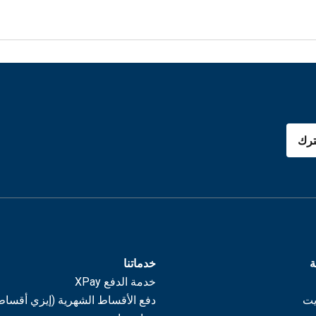
رك
ة
خدماتنا
خدمة الدفع XPay
يت
دفع الأقساط الشهرية (إيزي أقساط