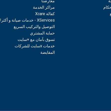
ة
معارضنا
حكام
مراكز الخدمة
كفالة Xcare
XServices - خدمات صيانة و أكثر!
التوصيل والتركيب السريع
حماية المشتري
تسوق بآمان مع ×سايت
خدمات xسايت للشركات
المقايضة