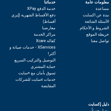
معلومات عامة
خدماتنا
مساعدة
خدمة الدفع XPay
نبذة عن اكسايت
دفع الأقساط الشهرية (إيزي
الأسئلة الشائعة
أقساط)
الشروط و الأحكام
معارضنا
خريطة الموقع
مراكز الخدمة
تواصل معنا
كفالة Xcare
XServices - خدمات صيانة و
أكثر!
التوصيل والتركيب السريع
حماية المشتري
تسوق بآمان مع ×سايت
خدمات xسايت للشركات
المقايضة
دليل إكسايت
وصل حديثاً