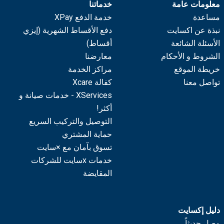
معلومات عامة
خدماتنا
مساعدة
خدمة الدفع XPay
نبذة عن اكسايت
دفع الأقساط الشهرية (إيزي
الأسئلة الشائعة
أقساط)
الشروط و الأحكام
معارضنا
خريطة الموقع
مراكز الخدمة
تواصل معنا
كفالة Xcare
XServices - خدمات صيانة و
أكثر!
التوصيل والتركيب السريع
حماية المشتري
تسوق بآمان مع ×سايت
خدمات xسايت للشركات
المقايضة
دليل إكسايت
وصل حديثاً