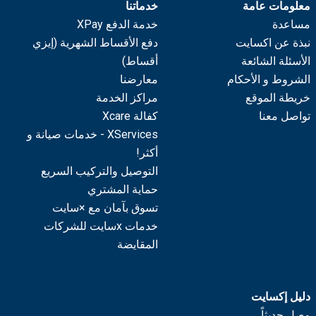
معلومات عامة
خدماتنا
مساعدة
خدمة الدفع XPay
نبذة عن اكسايت
دفع الأقساط الشهرية (إيزي
الأسئلة الشائعة
أقساط)
الشروط و الأحكام
معارضنا
خريطة الموقع
مراكز الخدمة
تواصل معنا
كفالة Xcare
XServices - خدمات صيانة و
أكثر!
التوصيل والتركيب السريع
حماية المشتري
تسوق بآمان مع ×سايت
خدمات xسايت للشركات
المقايضة
دليل إكسايت
وصل حديثاً