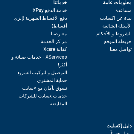
معلومات عامة
خدماتنا
مساعدة
خدمة الدفع XPay
نبذة عن اكسايت
دفع الأقساط الشهرية (إيزي
الأسئلة الشائعة
أقساط)
الشروط و الأحكام
معارضنا
خريطة الموقع
مراكز الخدمة
تواصل معنا
كفالة Xcare
XServices - خدمات صيانة و
أكثر!
التوصيل والتركيب السريع
حماية المشتري
تسوق بآمان مع ×سايت
خدمات xسايت للشركات
المقايضة
دليل إكسايت
وصل حديثاً