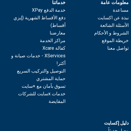
معلومات عامة
خدماتنا
مساعدة
خدمة الدفع XPay
نبذة عن اكسايت
دفع الأقساط الشهرية (إيزي
الأسئلة الشائعة
أقساط)
الشروط و الأحكام
معارضنا
خريطة الموقع
مراكز الخدمة
تواصل معنا
كفالة Xcare
XServices - خدمات صيانة و
أكثر!
التوصيل والتركيب السريع
حماية المشتري
تسوق بآمان مع ×سايت
خدمات xسايت للشركات
المقايضة
دليل إكسايت
وصل حديثاً