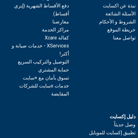
نبذة عن اكسايت
دفع الأقساط الشهرية (إيزي
الأسئلة الشائعة
أقساط)
الشروط و الأحكام
معارضنا
خريطة الموقع
مراكز الخدمة
تواصل معنا
كفالة Xcare
XServices - خدمات صيانة و
أكثر!
التوصيل والتركيب السريع
حماية المشتري
تسوق بآمان مع ×سايت
خدمات xسايت للشركات
المقايضة
دليل إكسايت
وصل حديثاً
تطبيق إكسايت للموبايل