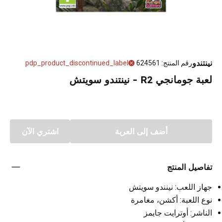
نينتندو
رقم المنتج
:
624561
pdp_product_discontinued_label
لعبة جومانجي R2 - نينتندو سويتش
أضف إلى العربة
اشتري الآن
تفاصيل المنتج
جهاز اللعب: نينندو سويتش
نوع اللعبة: أكشن، مغامرة
الناشر: أوترايت جايمز