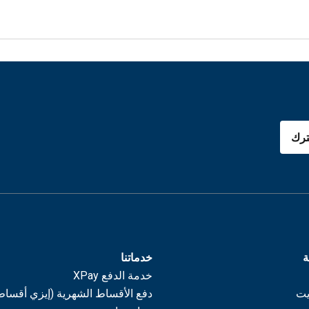
رك
ة
خدماتنا
خدمة الدفع XPay
يت
دفع الأقساط الشهرية (إيزي أقساط