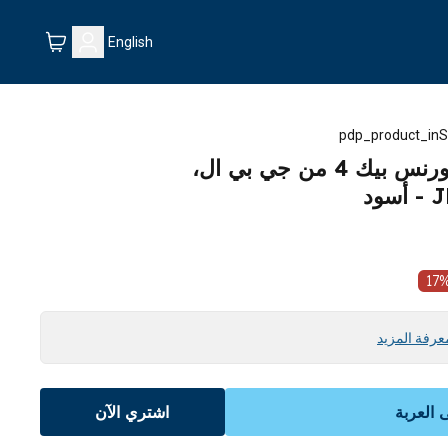
English
pdp_product_inS
سماعة أذن اللاسلكية اندورنس بيك 4 من جي بي ال،
د
17
عرفة المزيد
العربة
اشتري الآن