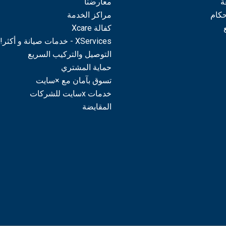
ة
معارضنا
حكام
مراكز الخدمة
كفالة Xcare
XServices - خدمات صيانة و أكثر!
التوصيل والتركيب السريع
حماية المشتري
تسوق بآمان مع ×سايت
خدمات xسايت للشركات
المقايضة