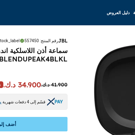
ة
دليل العروض
JBL
رقم المنتج
:
557450
tock_label
JBLENDUPEAK4BLKL - أسو
34.900 د.ك.
41.900 د.ك.
%
قسّم إلى 4 دفعات شهرية
م
أضف إلى 