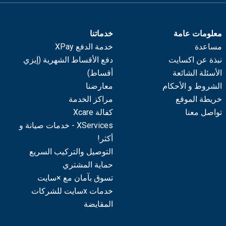
معلومات عامة
خدماتنا
مساعدة
خدمة الدفع XPay
نبذة عن اكسايت
دفع الأقساط الشهرية (إيزي
الأسئلة الشائعة
أقساط)
الشروط و الأحكام
معارضنا
خريطة الموقع
مراكز الخدمة
تواصل معنا
كفالة Xcare
XServices - خدمات صيانة و
أكثر!
التوصيل والتركيب السريع
حماية المشتري
تسوق بآمان مع ×سايت
خدمات xسايت للشركات
المقايضة