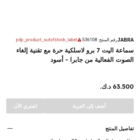
JABRA
رقم المنتج
:
536108
pdp_product_outofstock_label
سماعة اليت 7 برو لاسلكية حرة مع تقنية إلغاء
الصوت الفعالية من جابرا - أسود
63.500 د.ك.
أضف إلى العربة
اشتري الآن
تفاصيل المنتج