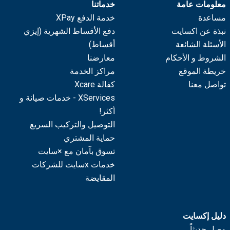
معلومات عامة
خدماتنا
مساعدة
خدمة الدفع XPay
نبذة عن اكسايت
دفع الأقساط الشهرية (إيزي
الأسئلة الشائعة
أقساط)
الشروط و الأحكام
معارضنا
خريطة الموقع
مراكز الخدمة
تواصل معنا
كفالة Xcare
XServices - خدمات صيانة و
أكثر!
التوصيل والتركيب السريع
حماية المشتري
تسوق بآمان مع ×سايت
خدمات xسايت للشركات
المقايضة
دليل إكسايت
وصل حديثاً