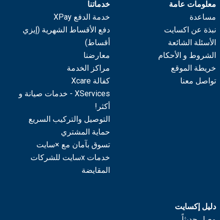
معلومات عامة
خدماتنا
مساعدة
خدمة الدفع XPay
نبذة عن اكسايت
دفع الأقساط الشهرية (إيزي
الأسئلة الشائعة
أقساط)
الشروط و الأحكام
معارضنا
خريطة الموقع
مراكز الخدمة
تواصل معنا
كفالة Xcare
XServices - خدمات صيانة و
أكثر!
التوصيل والتركيب السريع
حماية المشتري
تسوق بآمان مع ×سايت
خدمات xسايت للشركات
المقايضة
دليل إكسايت
وصل حديثاً