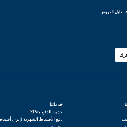
ة
دليل العروض
رك
ة
خدماتنا
خدمة الدفع XPay
يت
دفع الأقساط الشهرية (إيزي أقساط
ة
معارضنا