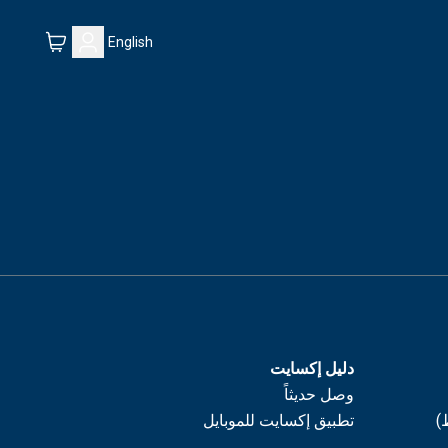
English
دليل إكسايت
وصل حديثاً
)
تطبيق إكسايت للموبايل