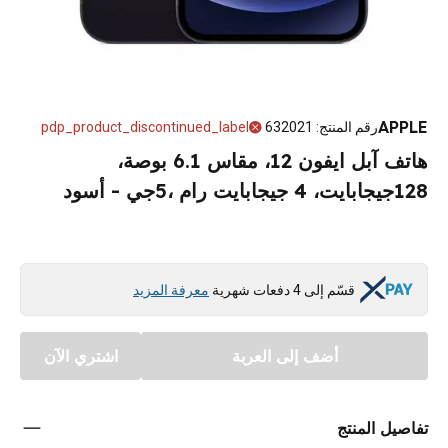
APPLE
رقم المنتج
:
632021
pdp_product_discontinued_label
هاتف آبل ايفون 12، مقاس 6.1 بوصة،
128جيجابايت، 4 جيجابايت رام ،5جي - أسود
قسّم إلى 4 دفعات شهرية
معرفة المزيد
أضف إلى العربة
اشتري الآن
تفاصيل المنتج