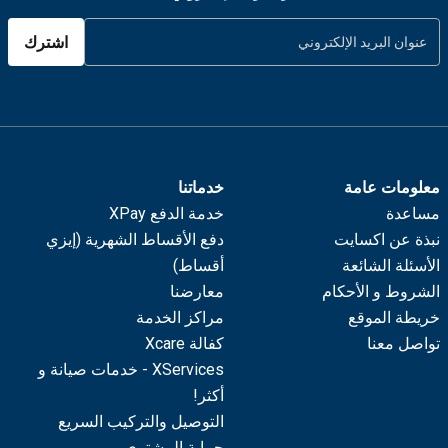
اشترك
معلومات عامة
خدماتنا
مساعدة
خدمة الدفع XPay
نبذة عن اكسايت
دفع الأقساط الشهرية (إيزي
الأسئلة الشائعة
أقساط)
الشروط و الأحكام
معارضنا
خريطة الموقع
مراكز الخدمة
تواصل معنا
كفالة Xcare
XServices - خدمات صيانة و
أكثر!
التوصيل والتركيب السريع
حماية المشتري