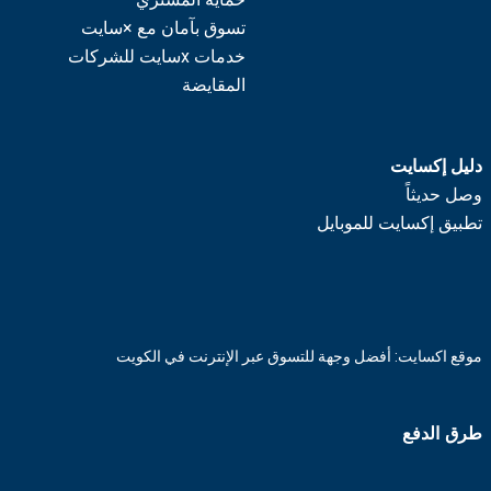
تسوق بآمان مع ×سايت
خدمات xسايت للشركات
المقايضة
دليل إكسايت
وصل حديثاً
تطبيق إكسايت للموبايل
موقع اكسايت: أفضل وجهة للتسوق عبر الإنترنت في الكويت
طرق الدفع