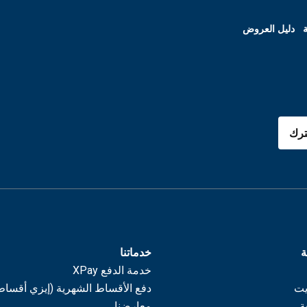
ة
دليل العروض
رك
ة
خدماتنا
خدمة الدفع XPay
يت
دفع الأقساط الشهرية (إيزي أقساط
ة
معارضنا