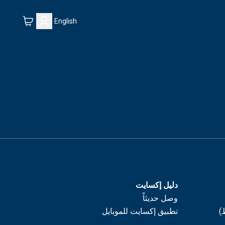
English
دليل إكسايت
وصل حديثاً
)
تطبيق إكسايت للموبايل