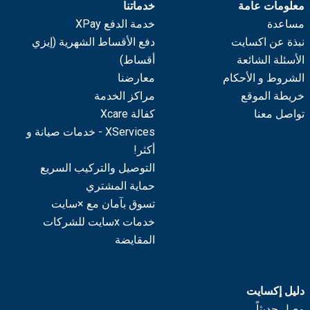
معلومات عامة
خدماتنا
مساعدة
خدمة الدفع XPay
نبذة عن اكسايت
دفع الأقساط الشهرية (إيزي
الأسئلة الشائعة
أقساط)
الشروط و الأحكام
معارضنا
خريطة الموقع
مراكز الخدمة
تواصل معنا
كفالة Xcare
XServices - خدمات صيانة و
أكثر!
التوصيل والتركيب السريع
حماية المشتري
تسوق بآمان مع ×سايت
خدمات xسايت للشركات
المقايضة
دليل إكسايت
وصل حديثاً