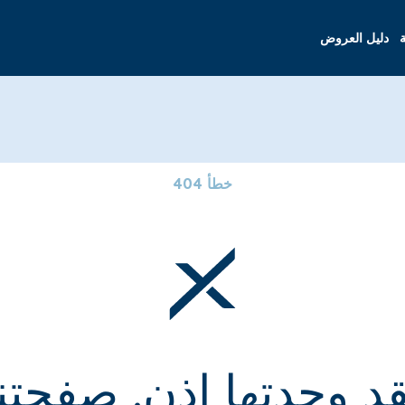
ة
دليل العروض
خطأ 404
قد وجدتها إذن. صفحتنا