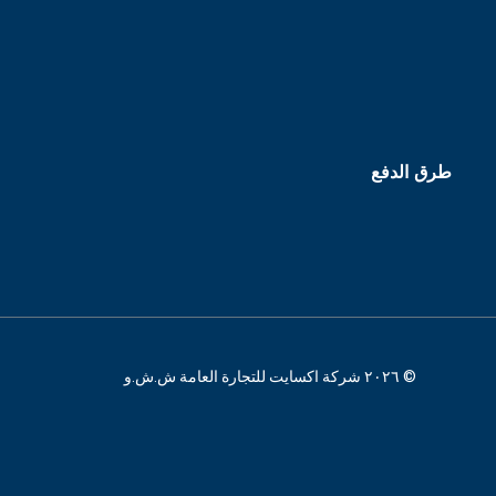
طرق الدفع
© ٢٠٢٦ شركة اكسايت للتجارة العامة ش.ش.و