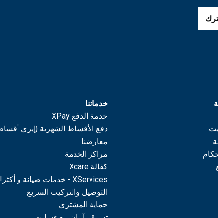
رك
ة
خدماتنا
خدمة الدفع XPay
يت
دفع الأقساط الشهرية (إيزي أقساط
ة
معارضنا
حكام
مراكز الخدمة
كفالة Xcare
XServices - خدمات صيانة و أكثر!
التوصيل والتركيب السريع
حماية المشتري
تسوق بآمان مع ×سايت