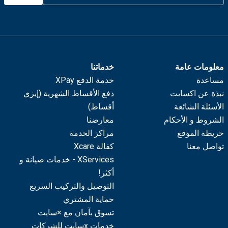
معلومات عامة
خدماتنا
مساعدة
خدمة الدفع XPay
نبذة عن اكسايت
دفع الأقساط الشهرية (إيزي
الأسئلة الشائعة
أقساط)
الشروط و الأحكام
معارضنا
خريطة الموقع
مراكز الخدمة
تواصل معنا
كفالة Xcare
XServices - خدمات صيانة و
أكثر!
التوصيل والتركيب السريع
حماية المشتري
تسوق بآمان مع ×سايت
خدمات xسايت للشركات