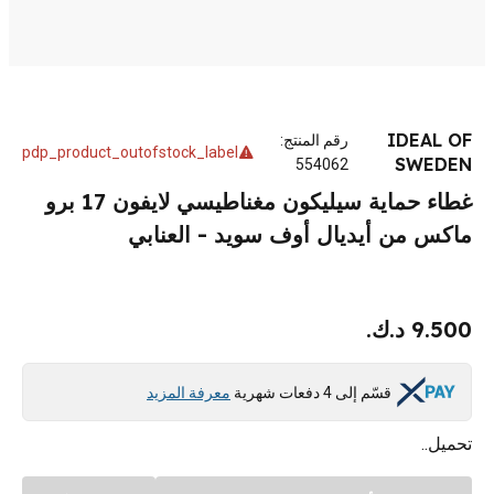
IDEAL OF
رقم المنتج
:
pdp_product_outofstock_label
SWEDEN
554062
غطاء حماية سيليكون مغناطيسي لايفون 17 برو
ماكس من أيديال أوف سويد - العنابي
9.500 د.ك.
قسّم إلى 4 دفعات شهرية
معرفة المزيد
تحميل..