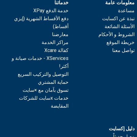
معلومات عامة
خدماتنا
مساعدة
خدمة الدفع XPay
نبذة عن اكسايت
دفع الأقساط الشهرية (إيزي
الأسئلة الشائعة
أقساط)
الشروط و الأحكام
معارضنا
خريطة الموقع
مراكز الخدمة
تواصل معنا
كفالة Xcare
XServices - خدمات صيانة و
أكثر!
التوصيل والتركيب السريع
حماية المشتري
تسوق بآمان مع ×سايت
خدمات xسايت للشركات
المقايضة
دليل إكسايت
وصل حديثاً