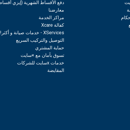
يت
دفع الأقساط الشهرية (إيزي أقساط
ة
معارضنا
حكام
مراكز الخدمة
كفالة Xcare
XServices - خدمات صيانة و أكثر!
التوصيل والتركيب السريع
حماية المشتري
تسوق بآمان مع ×سايت
خدمات xسايت للشركات
المقايضة