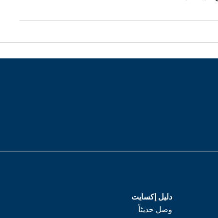
دليل إكسايت
وصل حديثاً