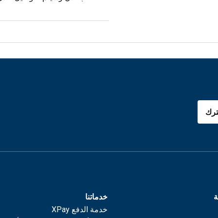
رك
ة
خدماتنا
خدمة الدفع XPay