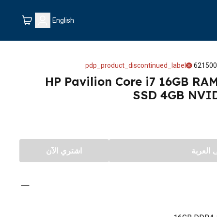
English
pdp_product_discontinued_label
621500
HP Pavilion Core i7 16GB R
SSD 4GB NVID
العربة
اشتري الآن