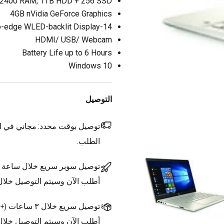
2400 RAM, 1TB HDD + 256 SSD
4GB nVidia GeForce Graphics
14-inch FHD (1920 x 1080) IPS anti-glare micro-edge WLED-backlit Display
HDMI/ USB/ Webcam
Battery Life up to 6 Hours
Windows 10
التوصيل
توصيل بوقت محدد:
مجاني في ال
الطلب.
توصيل سوبر سريع خلال ساعة
أطلب الآن وسيتم التوصيل خلا
توصيل سريع خلال ٣ ساعات
(
+1.500 د.ك.
أطلب الآن وسيتم التوصيل خلال ٣ ساعات 