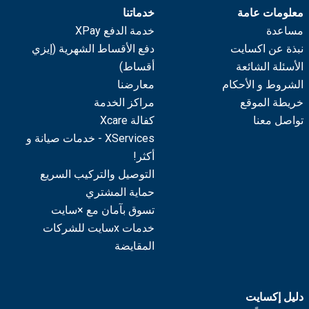
معلومات عامة
خدماتنا
مساعدة
خدمة الدفع XPay
نبذة عن اكسايت
دفع الأقساط الشهرية (إيزي
الأسئلة الشائعة
أقساط)
الشروط و الأحكام
معارضنا
خريطة الموقع
مراكز الخدمة
تواصل معنا
كفالة Xcare
XServices - خدمات صيانة و
أكثر!
التوصيل والتركيب السريع
حماية المشتري
تسوق بآمان مع ×سايت
خدمات xسايت للشركات
المقايضة
دليل إكسايت