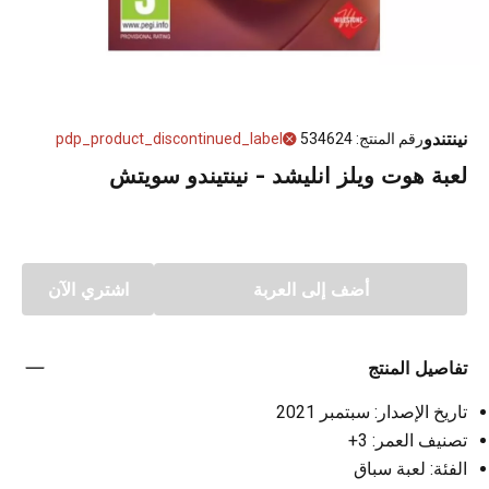
نينتندو
رقم المنتج
:
534624
pdp_product_discontinued_label
لعبة هوت ويلز انليشد - نينتيندو سويتش
أضف إلى العربة
اشتري الآن
تفاصيل المنتج
تاريخ الإصدار: سبتمبر 2021
تصنيف العمر: 3+
الفئة: لعبة سباق