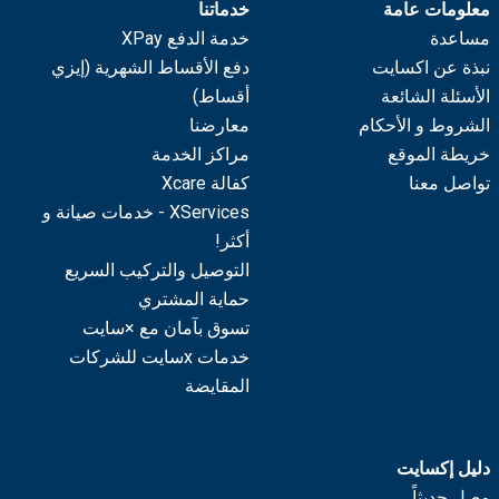
معلومات عامة
خدماتنا
مساعدة
خدمة الدفع XPay
نبذة عن اكسايت
دفع الأقساط الشهرية (إيزي
الأسئلة الشائعة
أقساط)
الشروط و الأحكام
معارضنا
خريطة الموقع
مراكز الخدمة
تواصل معنا
كفالة Xcare
XServices - خدمات صيانة و
أكثر!
التوصيل والتركيب السريع
حماية المشتري
تسوق بآمان مع ×سايت
خدمات xسايت للشركات
المقايضة
دليل إكسايت
وصل حديثاً