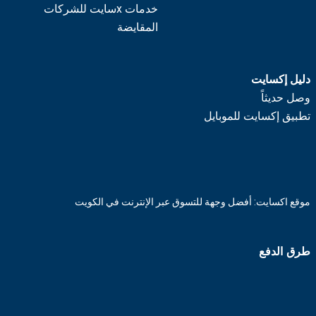
خدمات xسايت للشركات
المقايضة
دليل إكسايت
وصل حديثاً
تطبيق إكسايت للموبايل
موقع اكسايت: أفضل وجهة للتسوق عبر الإنترنت في الكويت
طرق الدفع