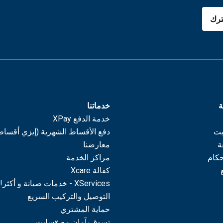
رك
ة
خدماتنا
خدمة الدفع XPay
يت
دفع الأقساط الشهرية (إيزي أقساط
ة
معارضنا
حكام
مراكز الخدمة
كفالة Xcare
XServices - خدمات صيانة و أكثر!
التوصيل والتركيب السريع
حماية المشتري
تسوق بآمان مع ×سايت