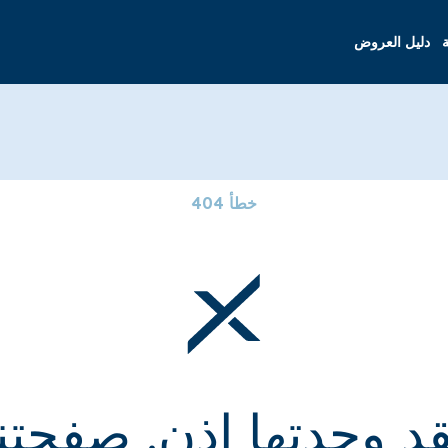
ة
دليل العروض
خطأ 404
قد وجدتها إذن. صفحتنا