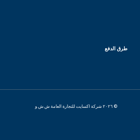
طرق الدفع
© ٢٠٢٦ شركة اكسايت للتجارة العامة ش.ش.و