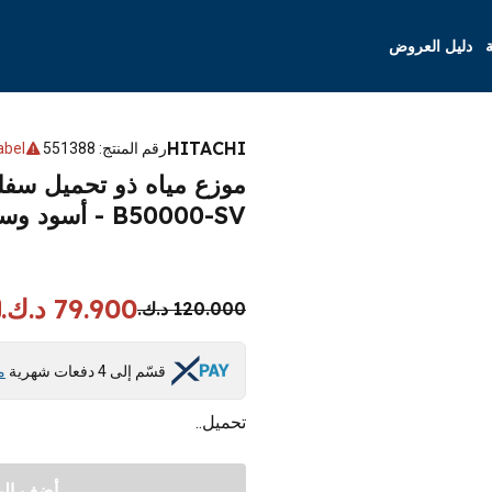
ة
دليل العروض
HITACHI
رقم المنتج
:
551388
abel
B50000-SV - أسود وستانلس ستيل
79.900 د.ك.
120.000 د.ك.
قسّم إلى 4 دفعات شهرية
م
تحميل..
أضف إلى 