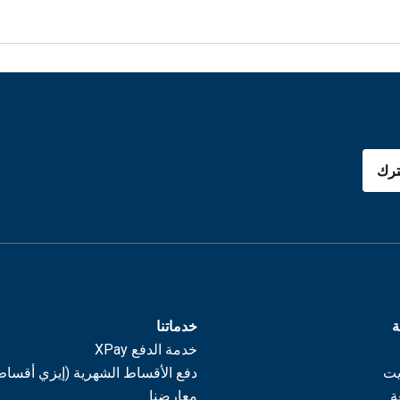
رك
ة
خدماتنا
خدمة الدفع XPay
يت
دفع الأقساط الشهرية (إيزي أقساط
ة
معارضنا