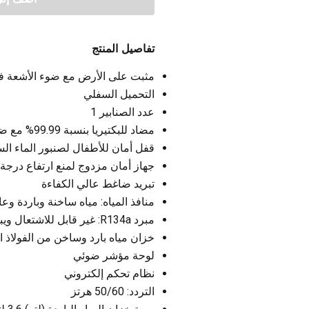
تفاصيل المنتج
مثبت على الأرض مع ضوء الأشعة فوق
التحميل السفلي
عدد الصنابير 1
مضاد للبكتيريا بنسبة 99.99% مع ضوء الأشعة فوق البنفسجية
قفل أمان للأطفال لصنبور الماء ال
جهاز أمان مزدوج لمنع ارتفاع درجة 
تبريد ضاغط عالي الكفاءة
منافذ المياه: مياه ساخنة وباردة وعا
مبرد R134a: غير قابل للاشتعال ويبرد باستمرار
خزان مياه بارد وساخن من الفولاذ المقاو
لوحة مؤشر ضوئي
نظام تحكم إلكتروني
التردد: 50/60 هرتز