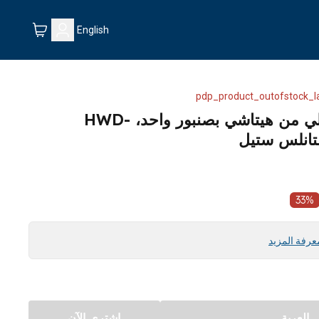
English
pdp_product_outofstock_l
موزع مياه ذو تحميل سفلي من هيتاشي بصنبور واحد، HWD-
33
%
عرفة المزيد
العربة
اشتري الآن