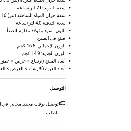
سعة خزان المياه الباردة (لتر) 3.6 لتر
سعة التبريد 2.0 لتر/ساعة
سعة خزان المياه الساخنة (لتر) 1.16 لتر
سعة التدفئة 4.0 لتر/ساعة
اللون: أسود وفولاذ مقاوم للصدأ
صنع في الصين
الوزن الإجمالي: 16.5 كجم
الوزن الجديد: 14.9 كجم
أبعاد المنتج (ارتفاع × عرض × عمق): 1040x362x310 
أبعاد العبوة (الارتفاع × العرض × العمق): x386x358
التوصيل
توصيل بوقت محدد:
مجاني في ال
الطلب.