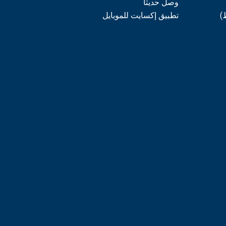
وصل حديثاً
)
تطبيق إكسايت للموبايل