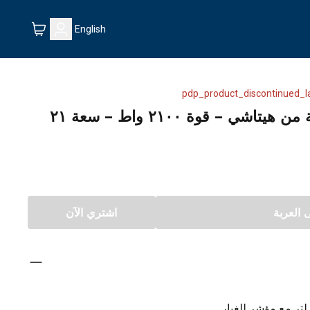
English
pdp_product_discontinued_l
مكنسة كهربائية اسطوانية من هيتاشي – قوة ٢١٠٠ واط – سعة ٢١
العربة
اشتري الآن