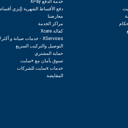
خدمة الدفع XPay
يت
دفع الأقساط الشهرية (إيزي أقساط
ة
معارضنا
حكام
مراكز الخدمة
كفالة Xcare
XServices - خدمات صيانة و أكثر!
التوصيل والتركيب السريع
حماية المشتري
تسوق بآمان مع ×سايت
خدمات xسايت للشركات
المقايضة