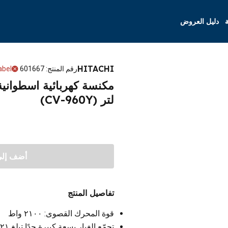
ة
دليل العروض
HITACHI
رقم المنتج
:
601667
abel
لتر (CV-960Y)
أضف إلى 
تفاصيل المنتج
قوة المحرك القصوى: ٢١٠٠ واط
تجمّع الغبار بسعة كبيرة جدًا تبلغ ٢١ لتر مع مؤشر للغبار