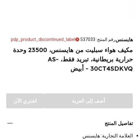
هايسنس
رقم المنتج
:
537033
pdp_product_discontinued_label
مكيف هواء سبليت من هايسنس، 23500 وحدة
حرارية بريطانية، تبريد فقط، AS-
30CT4SDKVQ - أبيض
أضف إلى العربة
اشتري الآن
تفاصيل المنتج
العلامة التجارية: هايسنس