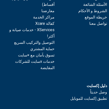
الأسئلة الشائعة
أقساط)
الشروط و الأحكام
معارضنا
خريطة الموقع
مراكز الخدمة
تواصل معنا
كفالة Xcare
XServices - خدمات صيانة و
أكثر!
التوصيل والتركيب السريع
حماية المشتري
تسوق بآمان مع ×سايت
خدمات xسايت للشركات
المقايضة
دليل إكسايت
وصل حديثاً
تطبيق إكسايت للموبايل